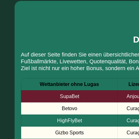
D
Auf dieser Seite finden Sie einen übersichtlic
Fußballmärkte, Livewetten, Quotenqualität, B
Ziel ist nicht nur ein hoher Bonus, sondern ein An
Wettanbieter ohne Lugas
Lize
SupaBet
Anjo
Betovo
Cura
HighFlyBet
Cura
Gizbo Sports
Cura