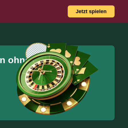
Jetzt spielen
ten ohne LUGAS im