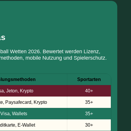
as
ßball Wetten 2026. Bewertet werden Lizenz,
methoden, mobile Nutzung und Spielerschutz.
hlungsmethoden
Sportarten
sa, Jeton, Krypto
40+
te, Paysafecard, Krypto
35+
Visa, Wallets
35+
ditkarte, E-Wallet
30+