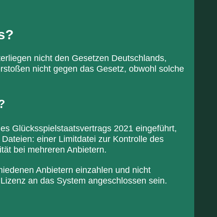
s?
erliegen nicht den Gesetzen Deutschlands,
erstoßen nicht gegen das Gesetz, obwohl solche
?
s Glücksspielstaatsvertrags 2021 eingeführt,
ateien: einer Limitdatei zur Kontrolle des
ität bei mehreren Anbietern.
chiedenen Anbietern einzahlen und nicht
er Lizenz an das System angeschlossen sein.