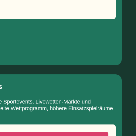
s
che Sportevents, Livewetten-Märkte und
breite Wettprogramm, höhere Einsatzspielräume