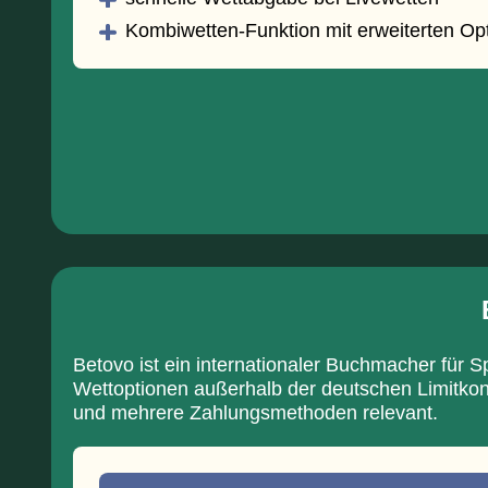
Kombiwetten-Funktion mit erweiterten Op
Betovo ist ein internationaler Buchmacher für S
Wettoptionen außerhalb der deutschen Limitkon
und mehrere Zahlungsmethoden relevant.