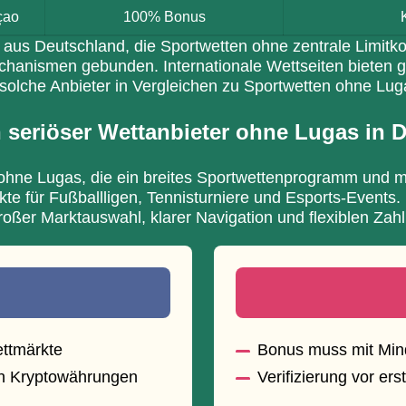
çao
100% Bonus
 aus Deutschland, die Sportwetten ohne zentrale Limitko
chanismen gebunden. Internationale Wettseiten bieten 
solche Anbieter in Vergleichen zu Sportwetten ohne Lug
 seriöser Wettanbieter ohne Lugas in
ohne Lugas, die ein breites Sportwettenprogramm und 
kte für Fußballligen, Tennisturniere und Esports-Events
roßer Marktauswahl, klarer Navigation und flexiblen Zah
ettmärkte
Bonus muss mit Min
ch Kryptowährungen
Verifizierung vor ers